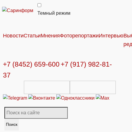
Темный режим
Новости
Статьи
Мнения
Фоторепортажи
Интервью
Вы
ре
+7 (8452) 659-600
+7 (917) 982-81-
37
Поиск