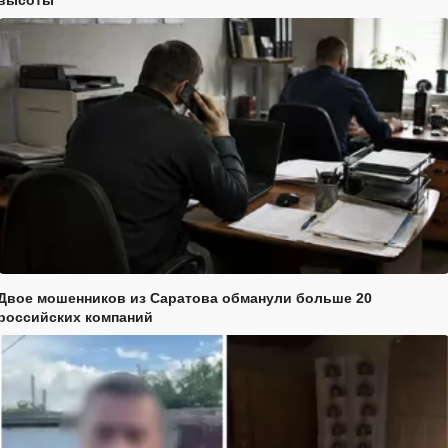
высоты
Двое мошенников из Саратова обманули больше 20
российских компаний