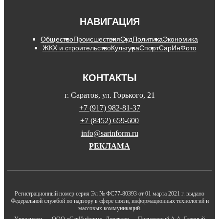
НАВИГАЦИЯ
Общество
Происшествия
Суд
Политика
Экономика
ЖКХ и строительство
Культура
Спорт
СарИнФото
КОНТАКТЫ
г. Саратов, ул. Горького, 21
+7 (917) 982-81-37
+7 (8452) 659-600
info@sarinform.ru
РЕКЛАМА
Регистрационный номер серия Эл № ФС77-80393 от 01 марта 2021 г. выдано
Федеральной службой по надзору в сфере связи, информационных технологий и
массовых коммуникаций.
Учредитель — ООО «СарИнформ». Директор — Письменный А.А. Главный