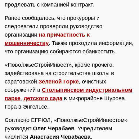
продлевать с компанией контракт.
Ранее сообщалось, что прокуроры и
следователи проверяли руководство
организации
на причастность к
мошенничеству
. Также проходила информация,
что организацию собираются обанкротить.
«ПоволжьеСтройИнвест», кроме прочего,
задействована на строительстве школы в
саратовской
Зеленой Горке
, очистных
сооружений в
Столыпинском индустриальном
парке
,
детского сада
в микрорайоне Шурова
Гора в Энгельсе.
Согласно ЕГРЮЛ, «ПоволжьеСтройИнвестом»
руководит
Олег Черабаев
. Учредителем
числится
Анастасия Черабаева
.