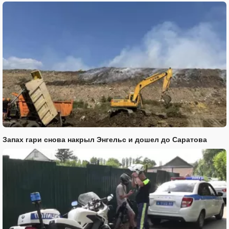
Запах гари снова накрыл Энгельс и дошел до Саратова