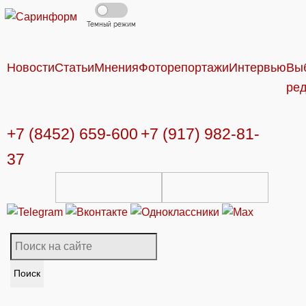
Темный режим
Новости
Статьи
Мнения
Фоторепортажи
Интервью
Вы
ре
+7 (8452) 659-600
+7 (917) 982-81-
37
Поиск