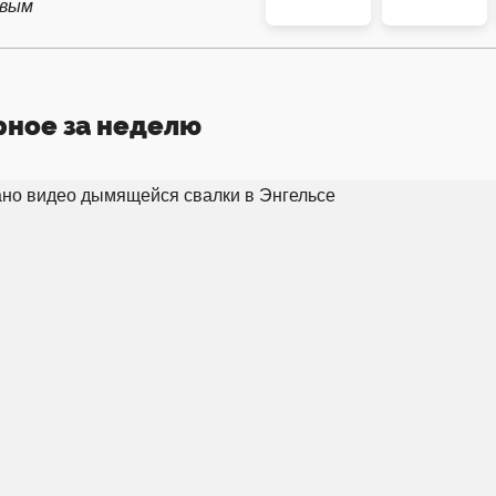
рвым
рное за неделю