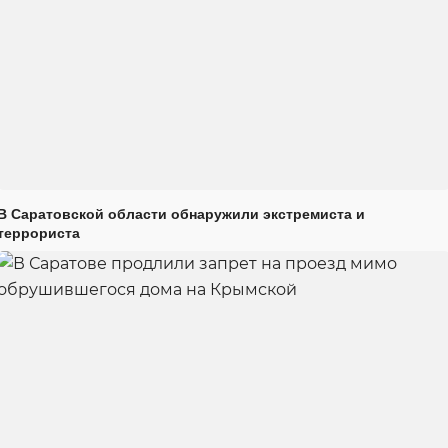
В Саратовской области обнаружили экстремиста и
террориста