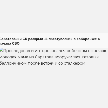
Саратовский СК раскрыл 11 преступлений в «оборонке» с
начала СВО