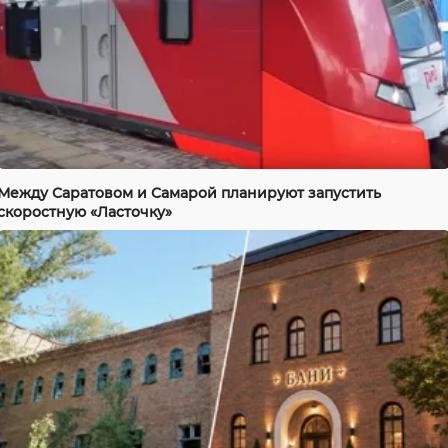
Между Саратовом и Самарой планируют запустить
скоростную «Ласточку»