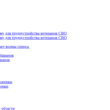
му для трудоустройства ветеранов СВО
ает волны спроса
аранов
нерки