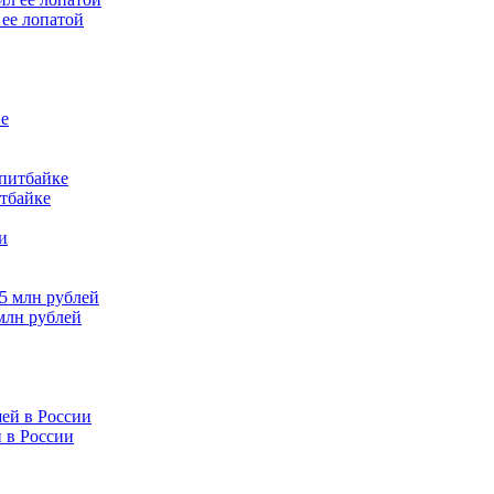
ее лопатой
итбайке
млн рублей
 в России