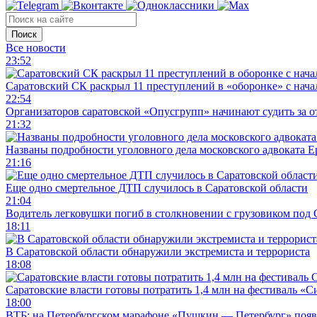
Поиск
Все новости
23:52
Саратовский СК раскрыл 11 преступлений в «оборонке» с нач
22:54
Организаторов саратовской «Опусгрупп» начинают судить за 
21:32
Названы подробности уголовного дела московского адвоката 
21:16
Еще одно смертельное ДТП случилось в Саратовской области
21:04
Водитель легковушки погиб в столкновении с грузовиком под
18:11
В Саратовской области обнаружили экстремиста и террориста
18:08
Саратовские власти готовы потратить 1,4 млн на фестиваль «
18:00
ВТБ: на Петербургском марафоне «Пушкин — Петербург» появи