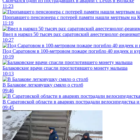
Скончался один из пострадавших в аварии c Lexus в Вольске
11:23
Пропавшего пенсионера с потерей памяти нашли мертвым на 
11:19
Ввел в наркоз 50 тысяч раз: саратовский анестезиолог-реанима
10:27
Под Саратовом в 100-метровом пожаре погибло 40 индеек и ку
10:19
Балаковские врачи спасли проглотившего монету малыша
10:13
В Балакове легковушку смяло о столб
09:46
В Саратовской области в авариях пострадали велосипедистка 
09:45