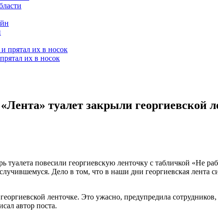
бласти
н
прятал их в носок
 «Лента» туалет закрыли георгиевской л
ь туалета повесили георгиевскую ленточку с табличкой «Не рабо
лучившемуся. Дело в том, что в наши дни георгиевская лента с
 георгиевской ленточке. Это ужасно, предупредила сотрудников, 
сал автор поста.