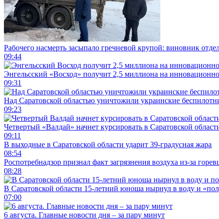
Рабочего насмерть засыпало гречневой крупой: виновник отде
09:44
Энгельсский «Восход» получит 2,5 миллиона на инновационн
09:31
Над Саратовской областью уничтожили украинские беспилотн
09:23
Четвертый «Валдай» начнет курсировать в Саратовской области
09:11
В выходные в Саратовской области ударит 39-градусная жара
08:54
Роспотребнадзор признал факт загрязнения воздуха из-за горев
08:28
В Саратовской области 15-летний юноша нырнул в воду и «по
07:00
6 августа. Главные новости дня – за пару минут