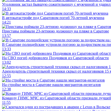
Уголовник застал бывшую сожительницу с мужчиной и ударил 
14:33
В автокатастрофе под Саратовом погиб 70-летний мужчина
14:21
Приставы поймали 23-летнюю должницу на пляже в Саратове
13:57
В Саратове полицейские устроили погоню за подростком на п
13:33
На СВО погиб доброволец Поздняков из Саратовской области
13:02
Арендодатель строительной техники скрыл от налоговиков 15 
12:55
На стройке моста в Саратове нашли мигрантов-нелегалов
12:38
Команду ГИМС МЧС из Саратовской области признали лучшей
11:55