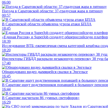
06:00
Погода в Саратовской области: 37-градусная жара в пятницу
00:57
В Саратовской области объявлена угроза атаки БПЛА
18:45
«Единая Россия» и SuperJob создадут общероссийскую платфор
18:39
Исследование ВТБ: ежемесячная смена категорий кешбэка созд
18:20
Инспекторы ГИБДД раскрыли незаконную перевозку 38 туш б
17:40
Обнародовано видео дымящейся свалки в Энгельсе
16:45
В Саратове ищут родственников попавшей в больницу пенсио
16:44
В Саратове насчитали 86 «умных светофоров»
16:29