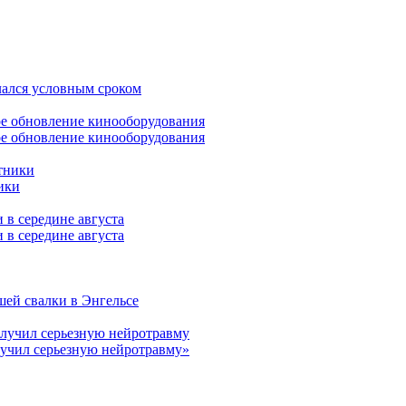
лался условным сроком
ое обновление кинооборудования
ики
 в середине августа
шей свалки в Энгельсе
лучил серьезную нейротравму»