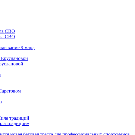
ала СВО
отмывание 9 млрд
Еруслановой
 Саратовом
Сила традиций»
тся новая беговая трасса для профессиональных спортсменов