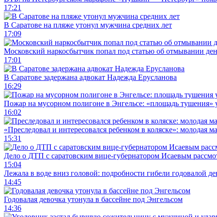
17:21
В Саратове на пляже утонул мужчина средних лет
17:09
Московский наркосбытчик попал под статью об отмывании ден
17:01
В Саратове задержана адвокат Надежда Ерусланова
16:29
Пожар на мусорном полигоне в Энгельсе: «площадь тушения»
16:02
«Преследовал и интересовался ребенком в коляске»: молодая м
15:31
Дело о ДТП с саратовским вице-губернатором Исаевым рассмо
15:04
Лежала в воде вниз головой: подробности гибели годовалой д
14:45
Годовалая девочка утонула в бассейне под Энгельсом
14:36