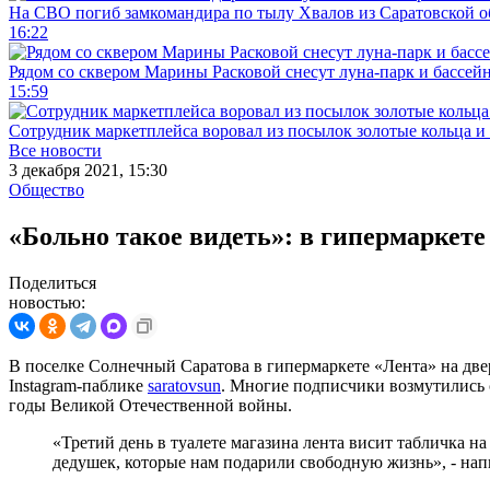
На СВО погиб замкомандира по тылу Хвалов из Саратовской о
16:22
Рядом со сквером Марины Расковой снесут луна-парк и бассей
15:59
Сотрудник маркетплейса воровал из посылок золотые кольца и 
Все новости
3 декабря 2021, 15:30
Общество
«Больно такое видеть»: в гипермаркете
Поделиться
новостью:
В поселке Солнечный Саратова в гипермаркете «Лента» на двер
Instagram-паблике
saratovsun
. Многие подписчики возмутились с
годы Великой Отечественной войны.
«Третий день в туалете магазина лента висит табличка на
дедушек, которые нам подарили свободную жизнь», - напи