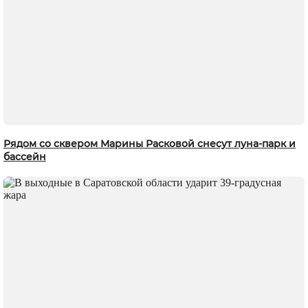
Рядом со сквером Марины Расковой снесут луна-парк и
бассейн