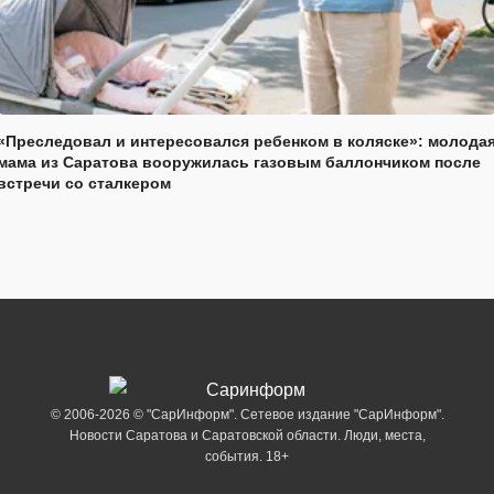
«Преследовал и интересовался ребенком в коляске»: молода
мама из Саратова вооружилась газовым баллончиком после
встречи со сталкером
© 2006-2026 © "СарИнформ". Сетевое издание "СарИнформ".
Новости Саратова и Саратовской области. Люди, места,
события. 18+