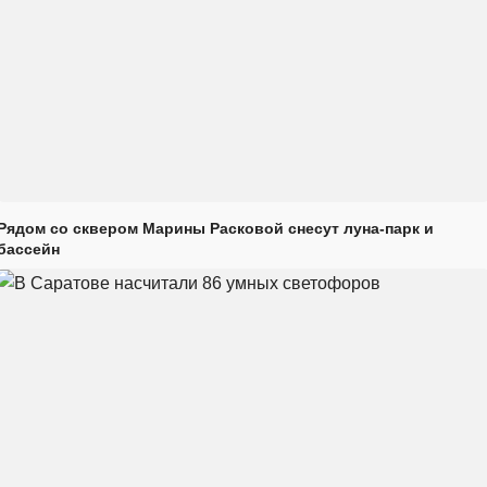
Рядом со сквером Марины Расковой снесут луна-парк и
бассейн