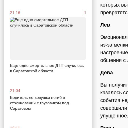
которых вы
превратятс
21:16
Лев
Эмоциональ
из-за мелк
настроение
общения с
Еще одно смертельное ДТП случилось
в Саратовской области
Дева
Вы получит
21:04
казалось с
Водитель легковушки погиб в
события не
столкновении с грузовиком под
совершили 
Саратовом
упущенное
18:11