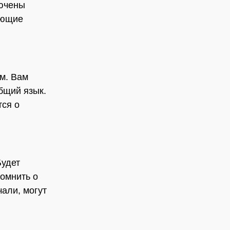
лючены
ающие
м. Вам
бщий язык.
ся о
Будет
помнить о
чали, могут