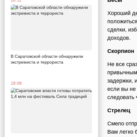
Весы
Хороший де
положиться
сделки, из
доходов.
Скорпион
В Саратовской области обнаружили
экстремиста и террориста
Не все сраз
привычными
задержки, 
18:08
если вы не
следовать 
Стрелец
Смело отпр
Вам легко 