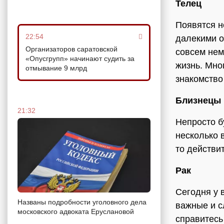
Телец
Появятся н
22:54
далекими о
Организаторов саратовской
совсем нем
«Опусгрупп» начинают судить за
жизнь. Мно
отмывание 9 млрд
знакомство
Близнецы
21:32
Непросто б
несколько 
то действи
Рак
Сегодня у 
Названы подробности уголовного дела
важные и с
московского адвоката Еруслановой
справитесь