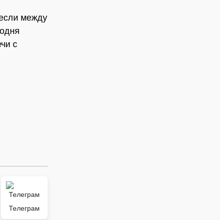
 если между
годня
чи с
Телеграм