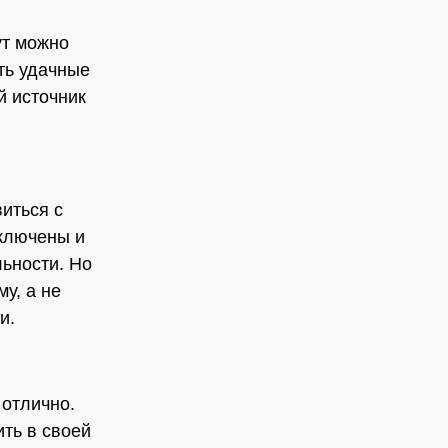
ут можно
ть удачные
й источник
виться с
сключены и
льности. Но
у, а не
и.
 отлично.
ть в своей