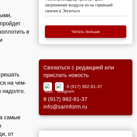
загрязнения воздуха из-за горевшей
свалки в Энгельсе
лыми,
 пройдет
воплотить в
Читать больше
и
Связаться с редакцией или
 решать
прислать новость
ся на чем-
8 (917) 982-81-37
 надолго.
8 (917) 982-81-37
info@sarinform.ru
за самые
о
и, от