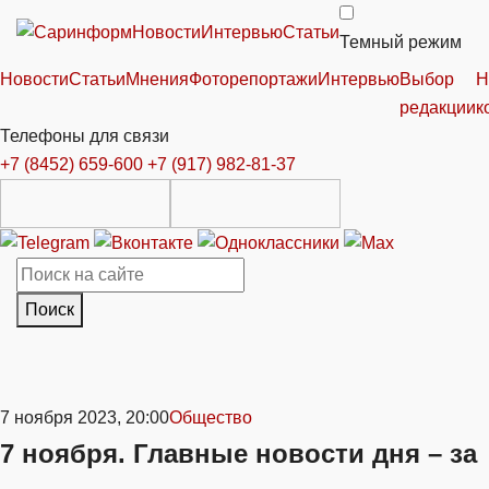
Новости
Интервью
Статьи
Темный режим
Новости
Статьи
Мнения
Фоторепортажи
Интервью
Выбор
Н
редакции
к
Телефоны для связи
+7 (8452) 659-600
+7 (917) 982-81-37
Поиск
7 ноября 2023, 20:00
Общество
7 ноября. Главные новости дня – за