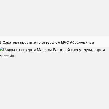
В Саратове простятся с ветераном МЧС Абрамовичем