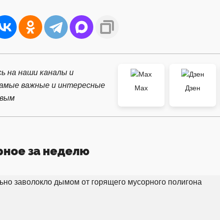
ь на наши каналы и
самые важные и интересные
Max
Дзен
рвым
рное за неделю