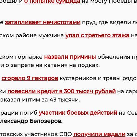
ообщили
о попытке суицида
на мосту Победы в
ве
затапливает нечистотами
пруд, где видели л
нском районе мужчина
упал с третьего этажа
на
вском горпарке
назвали причины
обмеления п
и о запрете на катания на лодках.
е
сгорело 9 гектаров
кустарников и травы рядо
ки
повесили кредит в 300 тысяч рублей
на сар
аказал интим за 43 тысячи.
ерации погиб
участник боевых действий
на Се
лександр Белозеров
.
атовских участников СВО
получили медали
за 