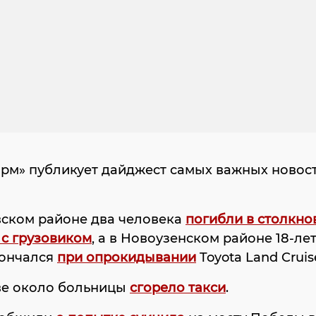
м» публикует дайджест самых важных новост
вском районе два человека
погибли в столкно
 с грузовиком
, а в Новоузенском районе 18-ле
ончался
при опрокидывании
Toyota Land Cruis
ве около больницы
сгорело такси
.