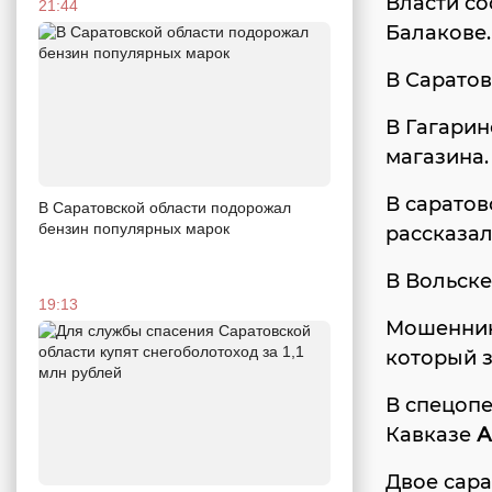
Власти с
21:44
Балакове.
В Сарато
В Гагари
магазина.
В сарато
В Саратовской области подорожал
бензин популярных марок
рассказал
В Вольск
19:13
Мошенни
который з
В спецоп
Кавказе
А
Двое сар