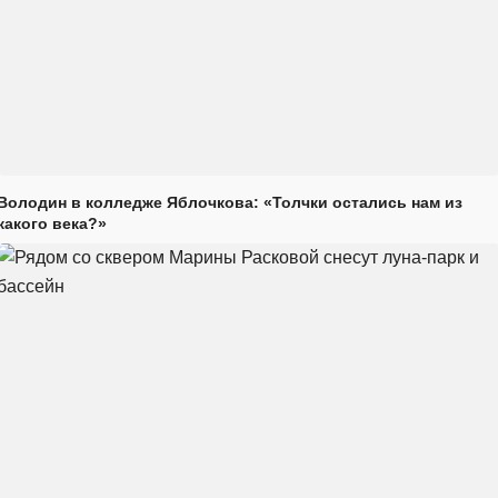
Володин в колледже Яблочкова: «Толчки остались нам из
какого века?»