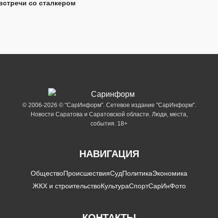
встречи со сталкером
© 2006-2026 © "СарИнформ". Сетевое издание "СарИнформ".
Новости Саратова и Саратовской области. Люди, места,
события. 18+
НАВИГАЦИЯ
Общество
Происшествия
Суд
Политика
Экономика
ЖКХ и строительство
Культура
Спорт
СарИнФото
КОНТАКТЫ