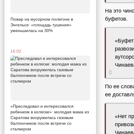
На это чин
буфетов.
Пожар на мусорном полигоне в
Энгельсе: «площадь тушения»
уменьшилась на 30%
«Буфет
развози
16:02
аутсорс
Чинаев
По ее слов
ее доставл
«Преследовал и интересовался
ребенком в коляске»: молодая мама из
«Нет пр
Саратова вооружилась газовым
баллончиком после встречи со
привози
сталкером
Чинаев