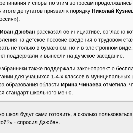
Препинания и споры по этим вопросам продолжались
В итоге депутатов призвал к порядку
Николай Кузне
оссия»).
Иван Дзюбан
рассказал об инициативе, согласно ко
вления на детское пособие сведения о трудовом ст
вать не только в бумажном, но и в электронном виде.
кт поддержали и вынесли на думское заседание.
збранники также поддержали законопроект о беспл
тании для учащихся 1-4-х классов в муниципальных 
ра образования области
Ирина Чинаева
отметила, ч
я стандарт школьного меню.
о школ будут сами готовить, а сколько пользоваться
кой?» - спросил Дзюбан.