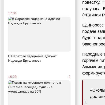
повестку. 
получаса. 
17:01
(«Единая Р
Единоросс
подаче зая
будет пода
Законопрое
Народные и
В Саратове задержана адвокат
горячем пи
Надежда Ерусланова
Замминист
формируетс
16:29
«Скольк
достав