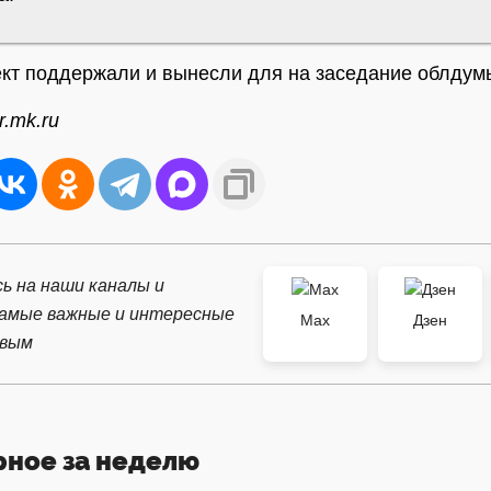
кт поддержали и вынесли для на заседание облдум
r.mk.ru
ь на наши каналы и
самые важные и интересные
Max
Дзен
рвым
рное за неделю