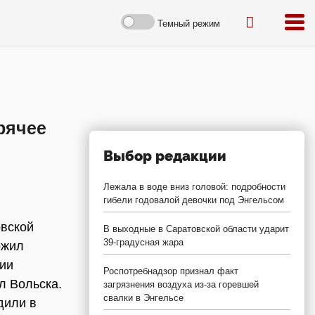
Темный режим
орячее
Выбор редакции
Лежала в воде вниз головой: подробности
гибели годовалой девочки под Энгельсом
овской
В выходные в Саратовской области ударит
39-градусная жара
ожил
ии
Роспотребнадзор признал факт
л Вольска.
загрязнения воздуха из-за горевшей
свалки в Энгельсе
дили в