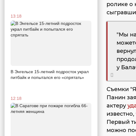
ролике о
сыгравший
13:18
"Мы на
может
вернул
продол
у Бала
В Энгельсе 15-летний подросток украл
питбайк и попытался его «спрятать»
Съемки "Я
Панин зая
12:18
актеру
уд
известно,
Первый ти
можно по