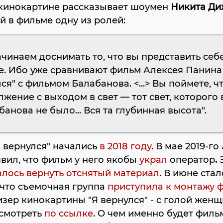
 кинокартине рассказывает шоумен
Никита Ди
 в фильме одну из ролей:
чинаем доснимать то, что вы представить себ
е. Ибо уже сравнивают фильм Алексея Панина
ся" с фильмом Балабанова. <...> Вы поймете, чт
жение с выходом в свет — тот свет, которого 
банова не было... Вся та глубинная высота".
 вернулся" начались
в 2018 году
. В мае 2019-г
вил, что фильм у него якобы
украл
оператор
.
алось вернуть отснятый материал
. В июне стал
 что съемочная группа
приступила к монтажу 
зер кинокартины "Я вернулся" - с голой женщ
смотреть
по ссылке
. О чем именно будет филь