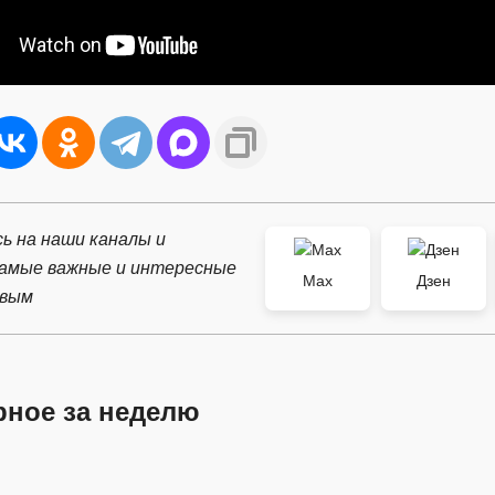
ь на наши каналы и
самые важные и интересные
Max
Дзен
рвым
рное за неделю