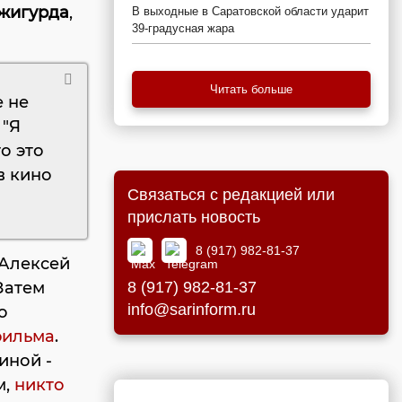
жигурда
,
В выходные в Саратовской области ударит
39-градусная жара
Читать больше
е не
 "Я
о это
в кино
Связаться с редакцией или
прислать новость
8 (917) 982-81-37
о Алексей
Затем
8 (917) 982-81-37
info@sarinform.ru
о
фильма
.
иной -
м,
никто