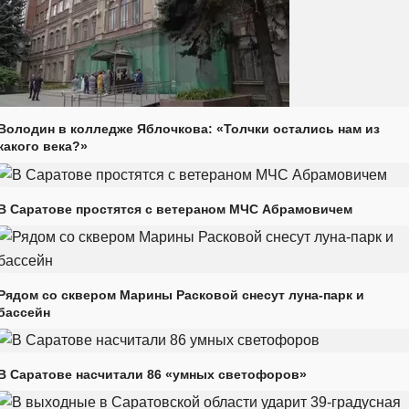
Володин в колледже Яблочкова: «Толчки остались нам из
какого века?»
В Саратове простятся с ветераном МЧС Абрамовичем
Рядом со сквером Марины Расковой снесут луна-парк и
бассейн
В Саратове насчитали 86 «умных светофоров»