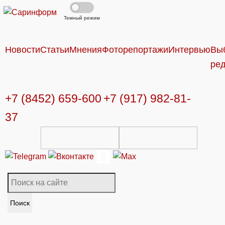
Темный режим
Новости
Статьи
Мнения
Фоторепортажи
Интервью
Вы
ре
+7 (8452) 659-600
+7 (917) 982-81-
37
Поиск