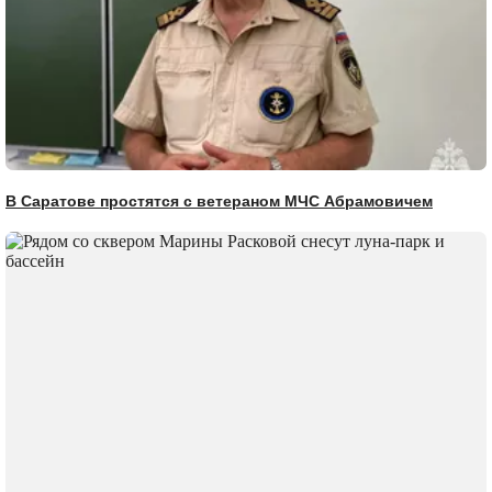
В Саратове простятся с ветераном МЧС Абрамовичем