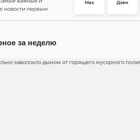
самые важные и
Max
Дзен
е новости первым
рное за неделю