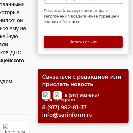
рованными
Роспотребнадзор признал факт
 которые
загрязнения воздуха из-за горевшей
нился: он
свалки в Энгельсе
ься ему не
ужебную
Читать больше
али
иков ДПС.
ицейского
Связаться с редакцией или
удом.
прислать новость
8 (917) 982-81-37
8 (917) 982-81-37
info@sarinform.ru