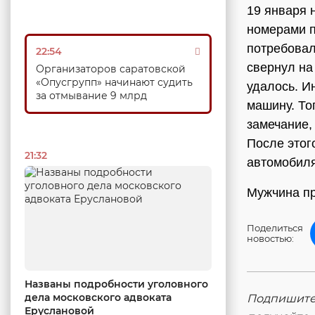
19 января 
номерами п
потребовал
22:54
свернул на
Организаторов саратовской
«Опусгрупп» начинают судить
удалось. И
за отмывание 9 млрд
машину. То
замечание,
После этог
21:32
автомобиля
Мужчина пр
Поделиться
новостью:
Названы подробности уголовного
дела московского адвоката
Подпишитес
Еруслановой