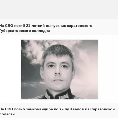
На СВО погиб 21-летний выпускник саратовского
Губернаторского колледжа
На СВО погиб замкомандира по тылу Хвалов из Саратовской
области