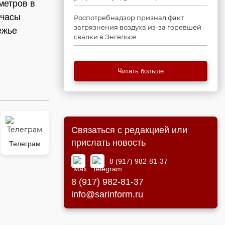
метров в
 часы
Роспотребнадзор признал факт
загрязнения воздуха из-за горевшей
ежье
свалки в Энгельсе
Читать больше
Связаться с редакцией или
прислать новость
Телеграм
8 (917) 982-81-37
8 (917) 982-81-37
info@sarinform.ru