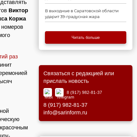
едставлять
нтов
Виктор
В выходные в Саратовской области
ударит 39-градусная жара
кса Коржа
и номеров
мого
Читать больше
тий раз
динит
церемонией
Связаться с редакцией или
прислать новость
тысяч
8 (917) 982-81-37
8 (917) 982-81-37
ьной
info@sarinform.ru
нческую
и красочным
шоу-