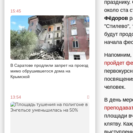
празднику.
около ста 
15:45
Фёдоров
р
"Стилево",
будут прод
начала фес
Напомним, 
пройдет ф
В Саратове продлили запрет на проезд
первокурсн
мимо обрушившегося дома на
Крымской
посвящения
человек.
13:54
В день мер
преподават
площади вч
клятву. Ка
выступлени