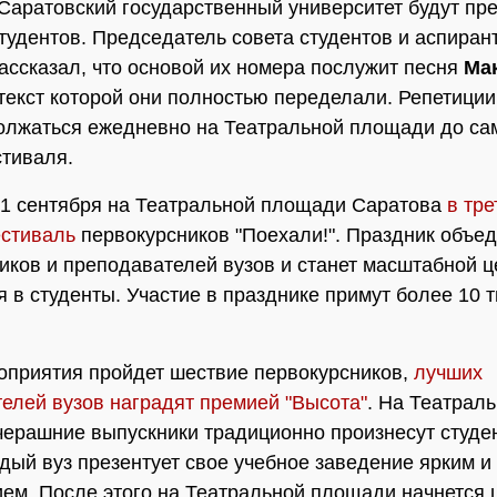
 Саратовский государственный университет будут пр
студентов. Председатель совета студентов и аспира
ассказал, что основой их номера послужит песня
Ма
 текст которой они полностью переделали. Репетици
олжаться ежедневно на Театральной площади до са
тиваля.
1 сентября на Театральной площади Саратова
в тре
естиваль
первокурсников "Поехали!". Праздник объе
иков и преподавателей вузов и станет масштабной 
 в студенты. Участие в празднике примут более 10 
оприятия пройдет шествие первокурсников,
лучших
елей вузов наградят премией "Высота"
. На Театрал
ерашние выпускники традиционно произнесут студе
ждый вуз презентует свое учебное заведение ярким 
ем. После этого на Театральной площади начнется 