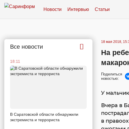
Новости
Интервью
Статьи
18 мая 2018, 15:
Все новости
На реб
макаро
18:11
Поделиться
новостью:
У мальчи
Вчера в Б
пострада
В Саратовской области обнаружили
экстремиста и террориста
в правоох
ожогами л