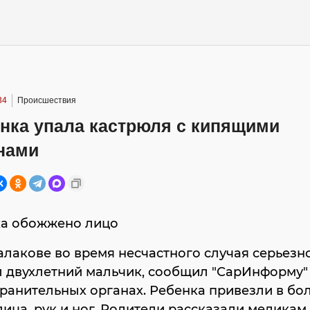
34
Происшествия
енка упала кастрюля с кипящими
нами
ка обожжено лицо
алакове во время несчастного случая серьезн
л двухлетний мальчик, сообщил "СарИнформу"
ранительных органах. Ребенка привезли в бо
ица, рук и ног. Родители рассказали медикам,