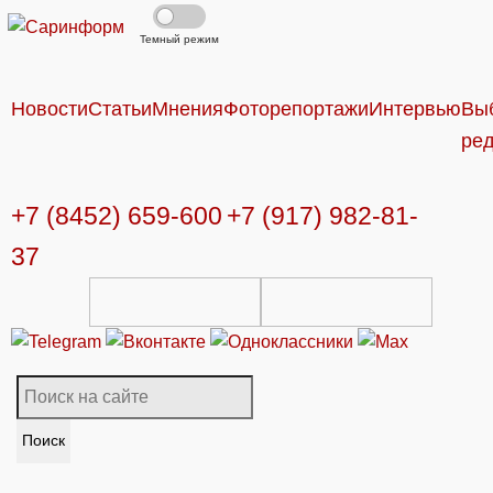
Темный режим
Новости
Статьи
Мнения
Фоторепортажи
Интервью
Вы
ре
+7 (8452) 659-600
+7 (917) 982-81-
37
Поиск