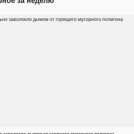
рное за неделю
о заволокло дымом от горящего мусорного полигона