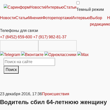
Новости
Интервью
Статьи
Темный режим
Новости
Статьи
Мнения
Фоторепортажи
Интервью
Выбор
Н
редакции
к
Телефоны для связи
+7 (8452) 659-600
+7 (917) 982-81-37
Поиск
23 декабря 2016, 17:36
Происшествия
Водитель сбил 64-летнюю женщину