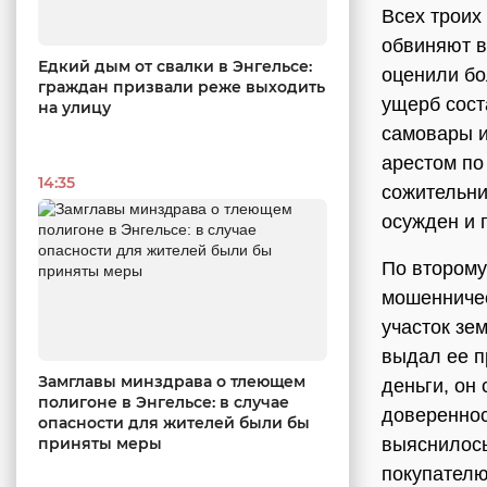
Всех троих
обвиняют в
Едкий дым от свалки в Энгельсе:
оценили бо
граждан призвали реже выходить
ущерб сост
на улицу
самовары и
арестом по
14:35
сожительни
осужден и 
По второму
мошенничес
участок зе
выдал ее п
Замглавы минздрава о тлеющем
деньги, он
полигоне в Энгельсе: в случае
довереннос
опасности для жителей были бы
выяснилось
приняты меры
покупателю