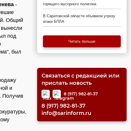
енева
-
горящего мусорного полигона
певшие
В Саратовской области объявили угрозу
ей. Общий
атаки БПЛА
и вынесли
был под
Читать больше
о
ма", был
Связаться с редакцией или
родажу
прислать новость
ной и
8 (917) 982-81-37
. Получив
8 (917) 982-81-37
окуратуры,
info@sarinform.ru
гому