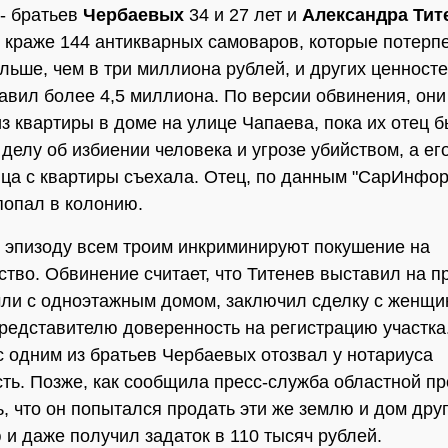
 - братьев
Чербаевых
34 и 27 лет и
Александра Тит
 краже 144 антикварных самоваров, которые потер
льше, чем в три миллиона рублей, и других ценност
авил более 4,5 миллиона. По версии обвинения, он
з квартиры в доме на улице Чапаева, пока их отец 
 делу об избиении человека и угрозе убийством, а ег
ца с квартиры съехала. Отец, по данным "СарИнфор
попал в колонию.
 эпизоду всем троим инкриминируют покушение на
тво. Обвинение считает, что Титенев выставил на п
мли с одноэтажным домом, заключил сделку с женщи
редставителю доверенность на регистрацию участка
 с одним из братьев Чербаевых отозвал у нотариуса
ть. Позже, как сообщила пресс-служба областной пр
, что он попытался продать эти же землю и дом дру
 и даже получил задаток в 110 тысяч рублей.