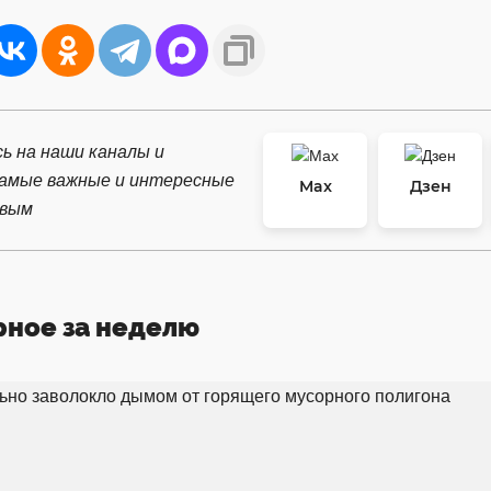
ь на наши каналы и
самые важные и интересные
Max
Дзен
рвым
рное за неделю