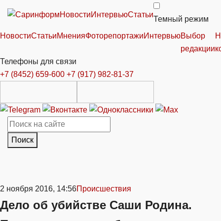
Новости
Интервью
Статьи
Темный режим
Новости
Статьи
Мнения
Фоторепортажи
Интервью
Выбор
Н
редакции
к
Телефоны для связи
+7 (8452) 659-600
+7 (917) 982-81-37
Поиск
2 ноября 2016, 14:56
Происшествия
Дело об убийстве Саши Родина.