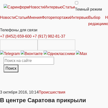
Новости
Интервью
Статьи
Темный режим
Новости
Статьи
Мнения
Фоторепортажи
Интервью
Выбор
Н
редакции
к
Телефоны для связи
+7 (8452) 659-600
+7 (917) 982-81-37
Поиск
3 октября 2016, 10:14
Происшествия
В центре Саратова прикрыли