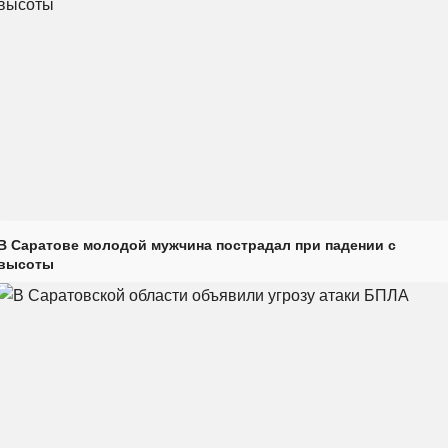
В Саратове молодой мужчина пострадал при падении с
высоты