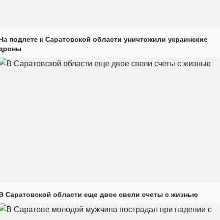
На подлете к Саратовской области уничтожили украинские
дроны
В Саратовской области еще двое свели счеты с жизнью