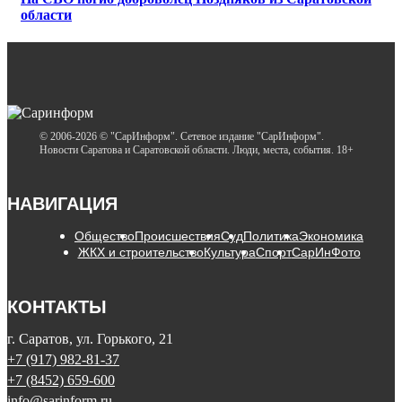
области
© 2006-2026 © "СарИнформ". Сетевое издание "СарИнформ".
Новости Саратова и Саратовской области. Люди, места, события. 18+
НАВИГАЦИЯ
Общество
Происшествия
Суд
Политика
Экономика
ЖКХ и строительство
Культура
Спорт
СарИнФото
КОНТАКТЫ
г. Саратов, ул. Горького, 21
+7 (917) 982-81-37
+7 (8452) 659-600
info@sarinform.ru