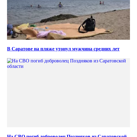
В Саратове на пляже утонул мужчина средних лет
На СВО погиб доброволец Поздняков из Саратовской