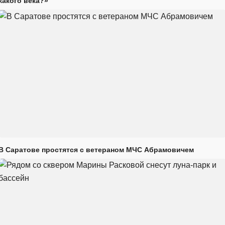
какого века?»
В Саратове простятся с ветераном МЧС Абрамовичем