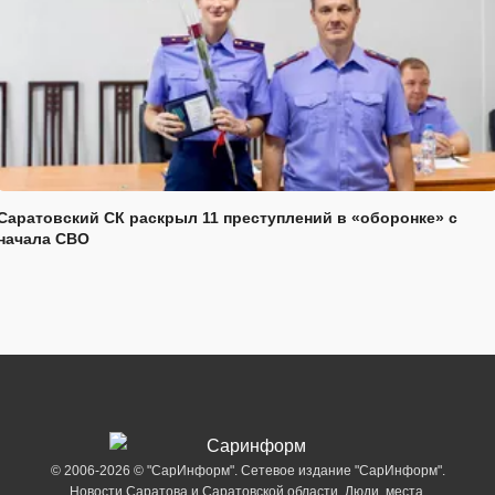
Саратовский СК раскрыл 11 преступлений в «оборонке» с
начала СВО
© 2006-2026 © "СарИнформ". Сетевое издание "СарИнформ".
Новости Саратова и Саратовской области. Люди, места,