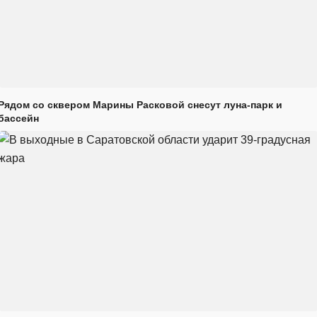
Рядом со сквером Марины Расковой снесут луна-парк и
бассейн