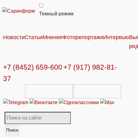
Темный режим
Новости
Статьи
Мнения
Фоторепортажи
Интервью
Вы
ре
+7 (8452) 659-600
+7 (917) 982-81-
37
Поиск