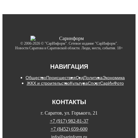
© 2006-2026 © "СарИнформ". Сетевое издание "СарИнформ".
Новости Саратова и Саратовской области. Люди, места, события. 18+
НАВИГАЦИЯ
Общество
Происшествия
Суд
Политика
Экономика
ЖКХ и строительство
Культура
Спорт
СарИнФото
КОНТАКТЫ
г. Саратов, ул. Горького, 21
+7 (917) 982-81-37
+7 (8452) 659-600
info@sarinform.ru