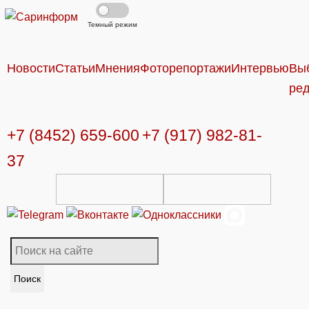
Темный режим
Новости
Статьи
Мнения
Фоторепортажи
Интервью
Вы
ре
+7 (8452) 659-600
+7 (917) 982-81-
37
Поиск