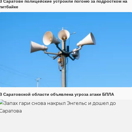
В Саратове полицейские устроили погоню за подростком на
питбайке
В Саратовской области объявлена угроза атаки БПЛА