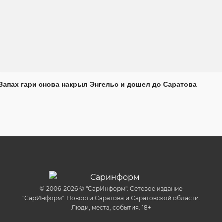
Запах гари снова накрыл Энгельс и дошел до Саратова
© 2006-2026 © "СарИнформ". Сетевое издание
"СарИнформ". Новости Саратова и Саратовской области.
Люди, места, события. 18+