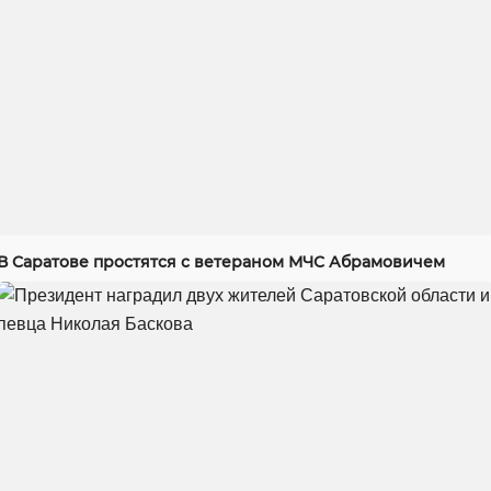
В Саратове простятся с ветераном МЧС Абрамовичем