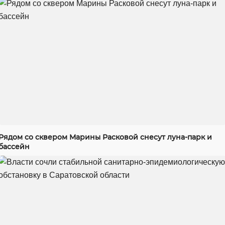
Рядом со сквером Марины Расковой снесут луна-парк и
бассейн