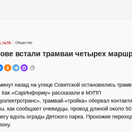
, 14:19
Общество
тове встали трамваи четырех марш
минут назад на улице Советской остановились трамв
. Как «СарИнформу» рассказали в МУПП
рэлектротранс», трамвай-«тройка» оборвал контакт
ты, как сообщают очевидцы, провод длиной около 50
негу вдоль ограды Детского парка. Прохожие перехо
рону.