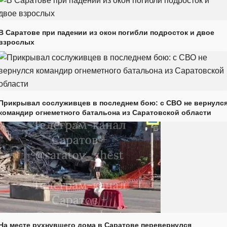
В Саратове при падении из окон погибли подросток и двое
взрослых
Прикрывал сослуживцев в последнем бою: с СВО не вернулс
командир огнеметного батальона из Саратовской области
На месте рухнувшего дома в Саратове перевернулся