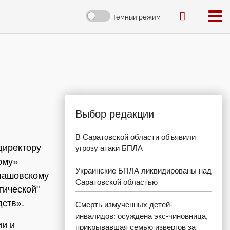
Темный режим
Выбор редакции
В Саратовской области объявили
директору
угрозу атаки БПЛА
рму»
Украинские БПЛА ликвидированы над
алашовскому
Саратовской областью
тической"
дств».
Смерть измученных детей-
инвалидов: осуждена экс-чиновница,
ии и
прикрывавшая семью извергов за