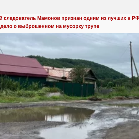
й следователь Мамонов признан одним из лучших в РФ:
 дело о выброшенном на мусорку трупе