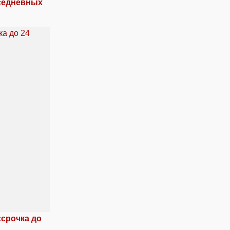
вседневных
ссрочка до