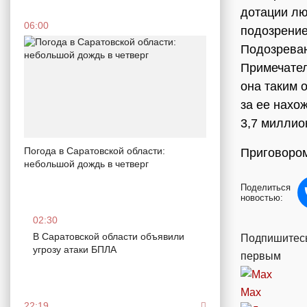
дотации лю
06:00
подозрение
Подозреваю
Примечател
она таким 
за ее нахо
3,7 миллио
Погода в Саратовской области:
Приговором
небольшой дождь в четверг
Поделиться
новостью:
02:30
В Саратовской области объявили
Подпишитесь
угрозу атаки БПЛА
первым
Max
22:19