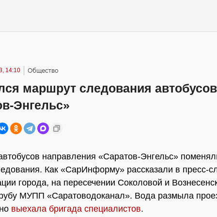
, 14:10
Общество
лся маршрут следования автобусов
ов-Энгельс»
автобусов направления «Саратов-Энгельс» поменял
едования. Как «СарИнформу» рассказали в пресс-с
ции города, на пересечении Соколовой и Вознесенс
рубу МУПП «Саратоводоканал». Вода размыла проез
чно
выехала бригада специалистов
.