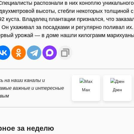
 Специалисты распознали в них коноплю уникального
 двухметровой высоты, стебли некоторых толщиной с 
92 куста. Владелец плантации признался, что заказа
 Он ухаживал за посадками и регулярно поливал их
ервый урожай — в доме нашли килограмм марихуаны
ь на наши каналы и
самые важные и интересные
Max
Дзен
рвым
рное за неделю