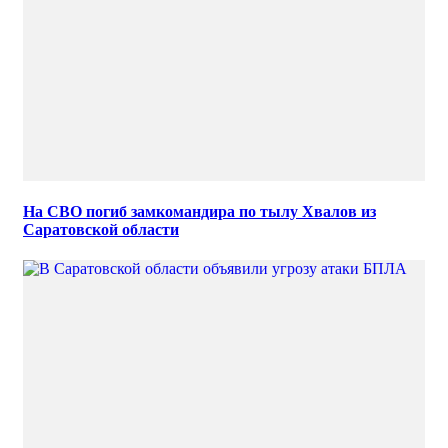
На СВО погиб замкомандира по тылу Хвалов из
Саратовской области