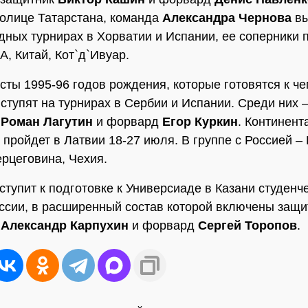
толице Татарстана, команда
Александра Чернова
вы
ных турнирах в Хорватии и Испании, ее соперники п
А, Китай, Кот`д`Ивуар.
сты 1995-96 годов рождения, которые готовятся к ч
ступят на турнирах в Сербии и Испании. Среди них 
"
Роман Лагутин
и форвард
Егор Куркин
. Континент
 пройдет в Латвии 18-27 июля. В группе с Россией – 
ерцеговина, Чехия.
ступит к подготовке к Универсиаде в Казани студенч
ссии, в расширенный состав которой включены защи
"
Александр Карпухин
и форвард
Сергей Торопов
.