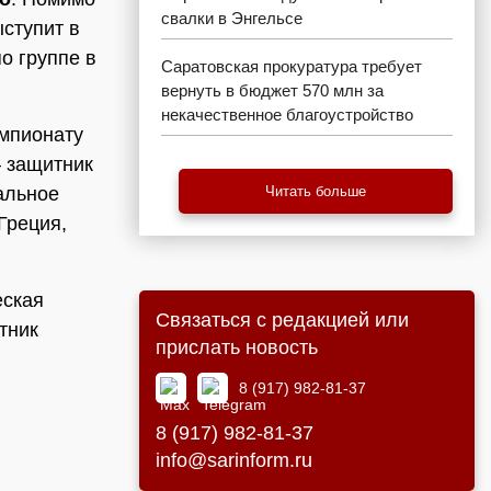
свалки в Энгельсе
ступит в
о группе в
Саратовская прокуратура требует
вернуть в бюджет 570 млн за
некачественное благоустройство
емпионату
– защитник
альное
Читать больше
Греция,
еская
Связаться с редакцией или
тник
прислать новость
8 (917) 982-81-37
8 (917) 982-81-37
info@sarinform.ru