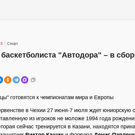
15
Спорт
баскетболиста "Автодора" – в сбо
цы" готовятся к чемпионатам мира и Европы
рвенстве в Чехии 27 июня-7 июля ждет юниорскую 
ставленную из игроков не моложе 1994 года рождени
оторая сейчас тренируется в Казани, находятся при
 защитник
Виктор Кашин
и форвард
Денис Павленк