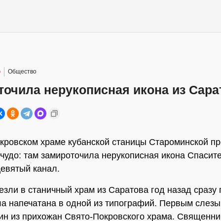
0
Общество
точила нерукописная икона из Сара
кровском храме кубанской станицы Староминской п
чудо: там замироточила нерукописная икона Спасите
евятый канал.
езли в станичный храм из Саратова год назад сразу 
ла напечатана в одной из типографий. Первым слезы
ин из прихожан Свято-Покровского храма. Священни