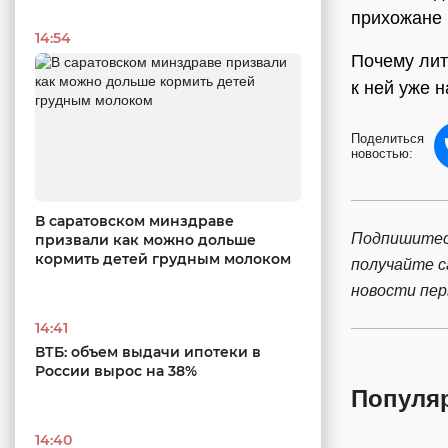
прихожане 
14:54
Почему лит
к ней уже 
Поделиться
новостью:
В саратовском минздраве
Подпишитес
призвали как можно дольше
кормить детей грудным молоком
получайте 
новости пе
14:41
ВТБ: объем выдачи ипотеки в
России вырос на 38%
Популя
14:40