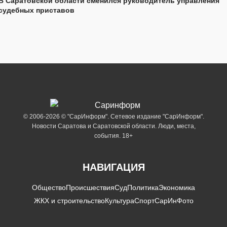
В Саратовской области сменился руководитель управления
судебных приставов
© 2006-2026 © "СарИнформ". Сетевое издание "СарИнформ".
Новости Саратова и Саратовской области. Люди, места,
события. 18+
НАВИГАЦИЯ
Общество
Происшествия
Суд
Политика
Экономика
ЖКХ и строительство
Культура
Спорт
СарИнФото