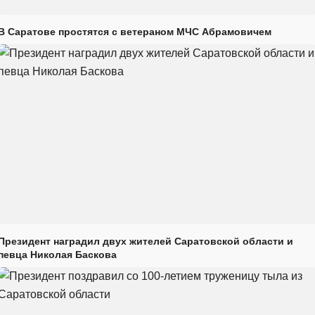
В Саратове простятся с ветераном МЧС Абрамовичем
Президент наградил двух жителей Саратовской области и
певца Николая Баскова