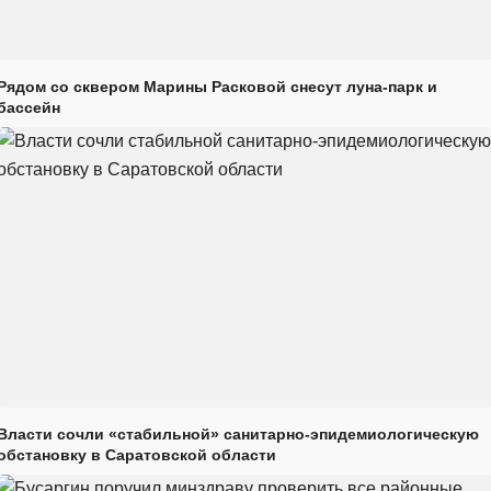
Рядом со сквером Марины Расковой снесут луна-парк и
бассейн
Власти сочли «стабильной» санитарно-эпидемиологическую
обстановку в Саратовской области