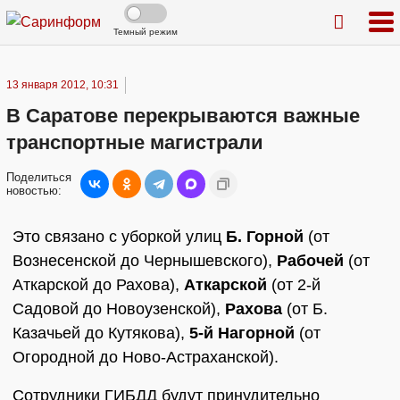
Темный режим
13 января 2012, 10:31
В Саратове перекрываются важные
транспортные магистрали
Поделиться
новостью:
Это связано с уборкой улиц
Б. Горной
(от
Вознесенской до Чернышевского),
Рабочей
(от
Аткарской до Рахова),
Аткарской
(от 2-й
Садовой до Новоузенской),
Рахова
(от Б.
Казачьей до Кутякова),
5-й Нагорной
(от
Огородной до Ново-Астраханской).
Сотрудники ГИБДД будут принудительно