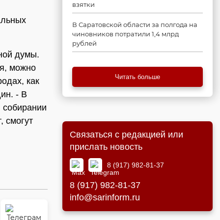
взятки
альных
В Саратовской области за полгода на
чиновников потратили 1,4 млрд
рублей
ной думы.
я, можно
Читать больше
одах, как
ин. - В
в собирании
, смогут
Связаться с редакцией или
прислать новость
8 (917) 982-81-37
8 (917) 982-81-37
info@sarinform.ru