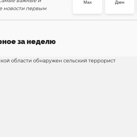
самые важные и
Max
Дзен
е новости первым
рное за неделю