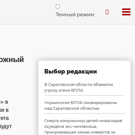
Темный режим
рожный
Выбор редакции
В Саратовской области объявили
угрозу атаки БПЛА
» в
Украинские БПЛА ликвидированы
над Саратовской областью
ки в
тета
Смерть измученных детей-инвалидов:
будут
осуждена экс-чиновница,
прикрывавшая семью извергов за